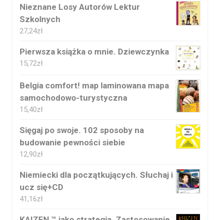
Nieznane Losy Autorów Lektur
Szkolnych
27,24
zł
Pierwsza książka o mnie. Dziewczynka
15,72
zł
Belgia comfort! map laminowana mapa
samochodowo-turystyczna
15,40
zł
Sięgaj po swoje. 102 sposoby na
budowanie pewności siebie
12,90
zł
Niemiecki dla początkujących. Słuchaj i
ucz się+CD
41,16
zł
KAIZEN ™ jako strategia. Zastosowanie