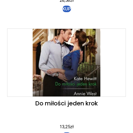
26,56
zł
KUP
Do miłości jeden krok
13,25
zł