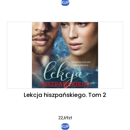
KUP
Lekcja hiszpańskiego. Tom 2
22,69
zł
KUP