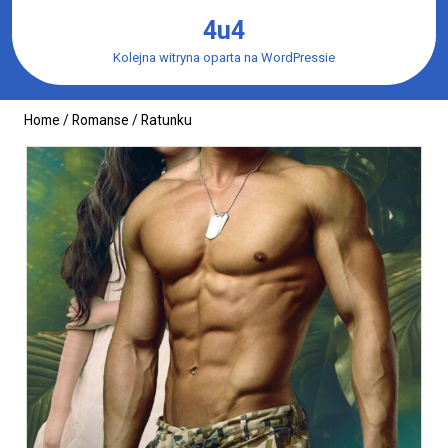
Skip
4u4
to
content
Kolejna witryna oparta na WordPressie
Home
/
Romanse
/ Ratunku