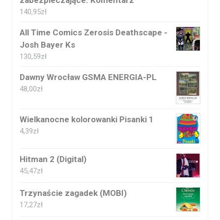
zabezpieczające. Komentarz
140,95
zł
All Time Comics Zerosis Deathscape -
Josh Bayer Ks
130,59
zł
Dawny Wrocław GSMA ENERGIA-PL
48,00
zł
Wielkanocne kolorowanki Pisanki 1
4,39
zł
Hitman 2 (Digital)
45,47
zł
Trzynaście zagadek (MOBI)
17,27
zł