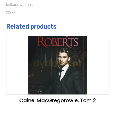
balkonowe male
yyyyy
Related products
Caine. MacGregorowie. Tom 2