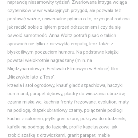
naprawdę niesamowity tydzień. Zwariowana intryga wciąga
czytelników w wir wakacyjnych przygód, ale pozwala też
postawić ważne, uniwersalne pytania o to, czym jest rodzina,
jak radzić sobie z lękiem przed odrzuceniem i czy da się
oswoić samotność. Anna Woltz potrafi pisać o takich
sprawach nie tylko z niezwykłą empatią, lecz także z
błyskotliwym poczuciem humoru. Na podstawie książki
powstał wielokrotnie nagradzany (m.in. na
Międzynarodowym Festiwalu Filmowym w Berlinie) film
„Niezwykłe lato z Tess”.
krzesla i stol ogrodowy, knauf gładź szpachlowa, haczyki
command, parapet dębowy, plastry do wieszania obrazów,
czarna miska wc, kuchnia fronty frezowane, evolution, maty
na podłogę, drążek ubraniowy czarny, połączenie podłogi
kuchni z salonem, płytki gres szare, pokrywa do studzienki,
kafelki na podłogę do łazienki, profile kapeluszowe, jak
zrobić szafkę z drzwiczkami, granit parapet, meble