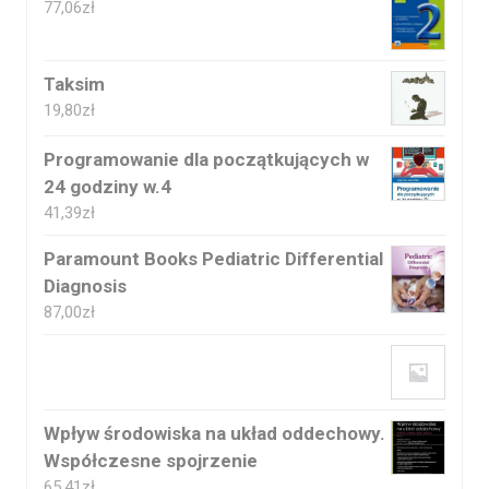
77,06
zł
Taksim
19,80
zł
Programowanie dla początkujących w
24 godziny w.4
41,39
zł
Paramount Books Pediatric Differential
Diagnosis
87,00
zł
Wpływ środowiska na układ oddechowy.
Współczesne spojrzenie
65,41
zł