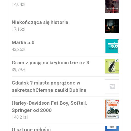
14,04
zł
Niekończąca się historia
17,16
zł
Marka 5.0
43,25
zł
Gram z pasją na keyboardzie cz.3
39,79
zł
Gdańsk ? miasta pogrążone w
sekretachCiemne zaułki Dublina
Harley-Davidson Fat Boy, Softail,
Springer od 2000
140,21
zł
O sztuce miłości