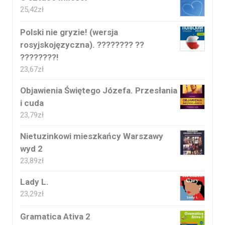
25,42
zł
Polski nie gryzie! (wersja
rosyjskojęzyczna). ???????? ??
????????!
23,67
zł
Objawienia Świętego Józefa. Przesłania
i cuda
23,79
zł
Nietuzinkowi mieszkańcy Warszawy
wyd 2
23,89
zł
Lady L.
23,29
zł
Gramatica Ativa 2