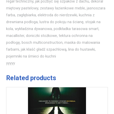
regał techniczny, jak pozbyć się szpaków z dachu, dekoral
miętowy pastelowy, zestawy łazienkowe meble, jasnoszara
farba, zagłębiarka, elektroda do nierdzewki, kuchnia z
drewniana podloga, lustra do pokoju na ścianę, stojak na
kola, wykładzina dywanowa, podkładka tarasowa smart,
macallister, doniczki stożkowe, tektura ochronna na
podłogę, bosch multiconstruction, maska do malowania
farbami, jak kłaść gładź szpachlową, lina do hustawki,
pojemniki na śmieci do kuchni
yyyyy
Related products