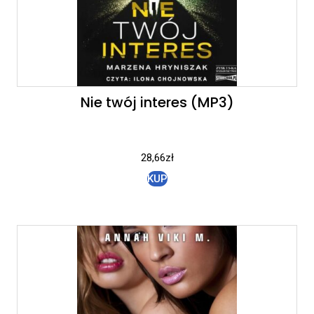
Nie twój interes (MP3)
28,66
zł
KUP