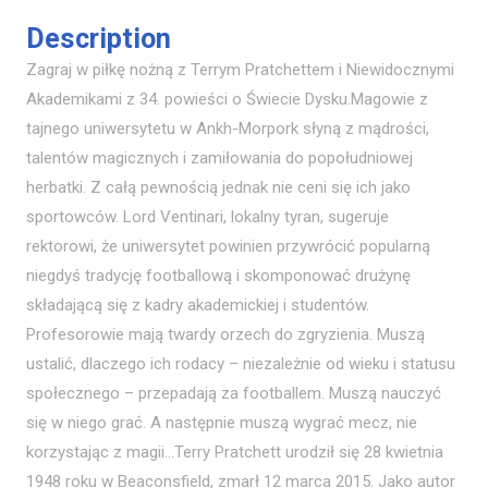
Description
Zagraj w piłkę nożną z Terrym Pratchettem i Niewidocznymi
Akademikami z 34. powieści o Świecie Dysku.Magowie z
tajnego uniwersytetu w Ankh-Morpork słyną z mądrości,
talentów magicznych i zamiłowania do popołudniowej
herbatki. Z całą pewnością jednak nie ceni się ich jako
sportowców. Lord Ventinari, lokalny tyran, sugeruje
rektorowi, że uniwersytet powinien przywrócić popularną
niegdyś tradycję footballową i skomponować drużynę
składającą się z kadry akademickiej i studentów.
Profesorowie mają twardy orzech do zgryzienia. Muszą
ustalić, dlaczego ich rodacy – niezależnie od wieku i statusu
społecznego – przepadają za footballem. Muszą nauczyć
się w niego grać. A następnie muszą wygrać mecz, nie
korzystając z magii…Terry Pratchett urodził się 28 kwietnia
1948 roku w Beaconsfield, zmarł 12 marca 2015. Jako autor