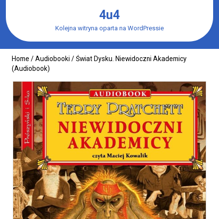
Skip
4u4
to
content
Kolejna witryna oparta na WordPressie
Home
/
Audiobooki
/ Świat Dysku. Niewidoczni Akademicy
(Audiobook)