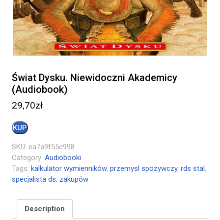
Świat Dysku. Niewidoczni Akademicy
(Audiobook)
29,70
zł
KUP
SKU:
ea7a9f55c998
Category:
Audiobooki
Tags:
kalkulator wymienników
,
przemysl spozywczy
,
rds stal
,
specjalista ds. zakupów
Description