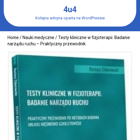
Skip
4u4
to
content
Kolejna witryna oparta na WordPressie
Home
/
Nauki medyczne
/ Testy kliniczne w fizjoterapii. Badanie
narządu ruchu – Praktyczny przewodnik