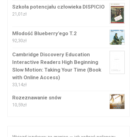
Szkoła potencjału człowieka DISPICIO
21,01
zł
Młodość Blueberry'ego T.2
92,30
zł
Cambridge Discovery Education
Interactive Readers High Beginning
Slow Motion: Taking Your Time (Book
with Online Access)
33,14
zł
Rozeznawanie snów
10,59
zł
Wyjazd językowy za granicę — jak wybrać najlepszy