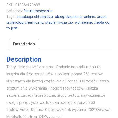
SKU:
01836ef20b99
Category:
Nauki medyczne
Tags:
instalacja chłodnicza
,
obieg clausiusa rankine
,
praca
technolog chemiczny
,
stacje mycia cip
,
wymiennik ciepła co
to jest
Description
Description
Testy kliniczne w fizjoterapii. Badanie narządu ruchu to
książka dla fizjoterapeutów z opisem ponad 250 testów
klinicznych dla każdej części ciała! Ponad 300 zdjęć ułatwia
zrozumienie wykonania i interpretacji testów. Książka
zawiera zasady teoretyczne, grupy testów, najważniejsze
uwagi i przejrzystą wartość kliniczną dla ponad 250
testów!Autor: Dariusz CiborowskiRok wydania: 2021Oprawa:
MiękkaIlość stron: 347Wydanie: I