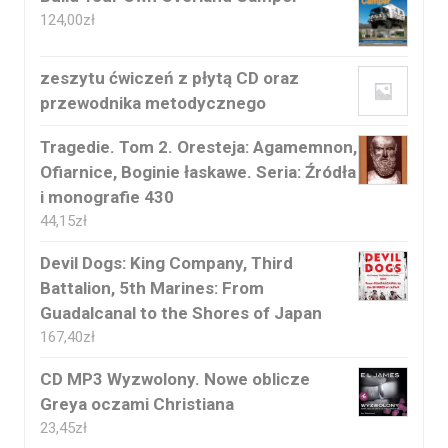
124,00
zł
zeszytu ćwiczeń z płytą CD oraz
przewodnika metodycznego
Tragedie. Tom 2. Oresteja: Agamemnon,
Ofiarnice, Boginie łaskawe. Seria: Źródła
i monografie 430
44,15
zł
Devil Dogs: King Company, Third
Battalion, 5th Marines: From
Guadalcanal to the Shores of Japan
167,40
zł
CD MP3 Wyzwolony. Nowe oblicze
Greya oczami Christiana
23,45
zł