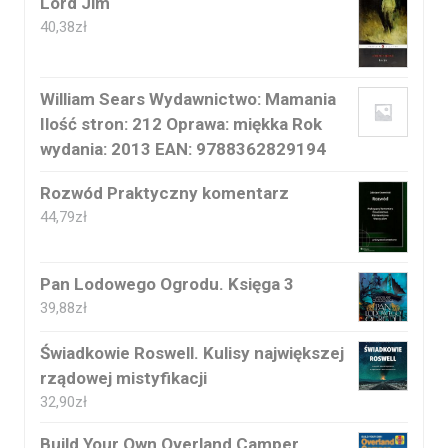
Lord Jim
40,38
zł
William Sears Wydawnictwo: Mamania
Ilość stron: 212 Oprawa: miękka Rok
wydania: 2013 EAN: 9788362829194
Rozwód Praktyczny komentarz
44,79
zł
Pan Lodowego Ogrodu. Księga 3
39,88
zł
Świadkowie Roswell. Kulisy największej
rządowej mistyfikacji
32,90
zł
Build Your Own Overland Camper