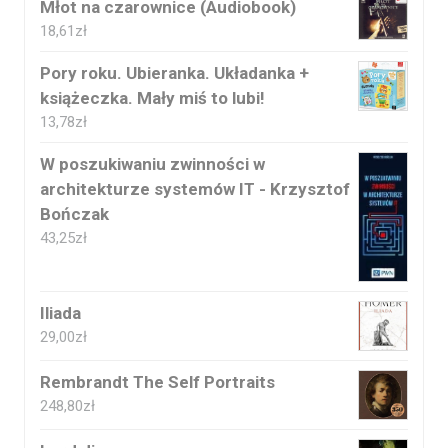
Młot na czarownice (Audiobook)
18,61
zł
Pory roku. Ubieranka. Układanka +
książeczka. Mały miś to lubi!
13,78
zł
W poszukiwaniu zwinności w
architekturze systemów IT - Krzysztof
Bończak
43,25
zł
Iliada
29,00
zł
Rembrandt The Self Portraits
248,80
zł