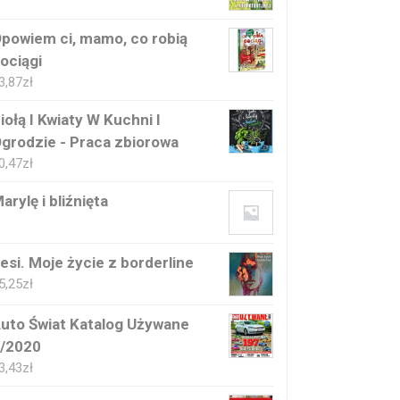
powiem ci, mamo, co robią
ociągi
3,87
zł
iołą I Kwiaty W Kuchni I
grodzie - Praca zbiorowa
0,47
zł
arylę i bliźnięta
esi. Moje życie z borderline
5,25
zł
uto Świat Katalog Używane
/2020
3,43
zł