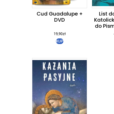
Cud Guadalupe +
List 
DVD
Katolic
do Pis
19,90
zł
KUP