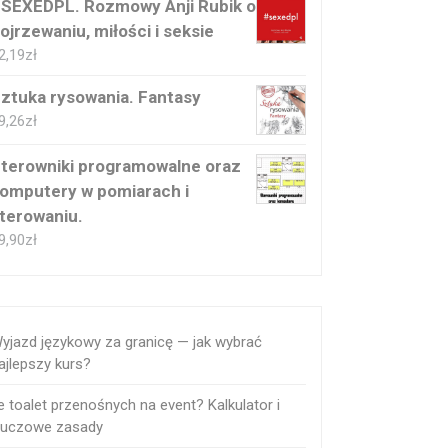
SEXEDPL. Rozmowy Anji Rubik o
ojrzewaniu, miłości i seksie
2,19
zł
ztuka rysowania. Fantasy
9,26
zł
terowniki programowalne oraz
omputery w pomiarach i
terowaniu.
9,90
zł
yjazd językowy za granicę — jak wybrać
ajlepszy kurs?
le toalet przenośnych na event? Kalkulator i
luczowe zasady