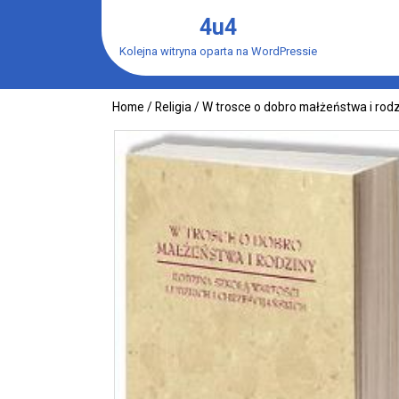
Skip
4u4
to
content
Kolejna witryna oparta na WordPressie
Home
/
Religia
/ W trosce o dobro małżeństwa i rodzi