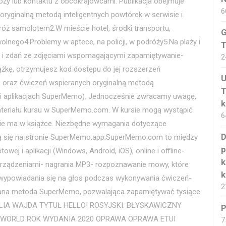
ży lub kontaktu z obcokrajowcami. Publikacja obejmuje
6
ryginalną metodą inteligentnych powtórek w serwisie i
óż samolotem2.W mieście hotel, środki transportu,
G
olnego4.Problemy w aptece, na policji, w podróży5.Na plaży i
T
ów i zdań ze zdjęciami wspomagającymi zapamiętywanie-
2
iążkę, otrzymujesz kod dostępu do jej rozszerzeń
U
oraz ćwiczeń wspieranych oryginalną metodą
T
 i aplikacjach SuperMemo). Jednocześnie zwracamy uwagę,
k
teriału kursu w SuperMemo.com. W kursie mogą wystąpić
6
 nie ma w książce. Niezbędne wymagania dotyczące
D
ją się na stronie SuperMemo.app.SuperMemo.com to między
p
wej i aplikacji (Windows, Android, iOS), online i offline-
k
urządzeniami- nagrania MP3- rozpoznawanie mowy, które
k
o wypowiadania się na głos podczas wykonywania ćwiczeń-
2
dzana metoda SuperMemo, pozwalająca zapamiętywać tysiące
TALIA WAJDA TYTUŁ HELLO! ROSYJSKI. BŁYSKAWICZNY
P
ORLD ROK WYDANIA 2020 OPRAWA OPRAWA ETUI
7