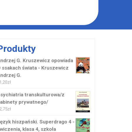
Produkty
ndrzej G. Kruszewicz opowiada
 ssakach świata - Kruszewicz
ndrzej G.
1,20
zł
sychiatria transkulturowa/z
abinety prywatnego/
2,75
zł
ęzyk hiszpański. Superdrago 4 -
wiczenia, klasa 4, szkoła