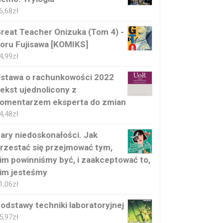
6,68
zł
reat Teacher Onizuka (Tom 4) -
oru Fujisawa [KOMIKS]
4,99
zł
stawa o rachunkowości 2022
ekst ujednolicony z
omentarzem eksperta do zmian
4,48
zł
ary niedoskonałości. Jak
rzestać się przejmować tym,
im powinniśmy być, i zaakceptować to,
im jesteśmy
1,06
zł
odstawy techniki laboratoryjnej
5,97
zł