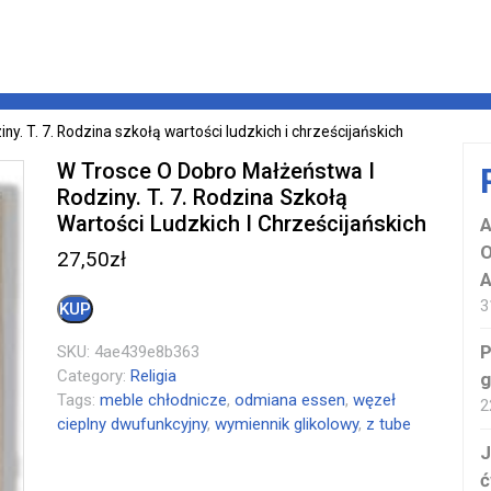
ny. T. 7. Rodzina szkołą wartości ludzkich i chrześcijańskich
W Trosce O Dobro Małżeństwa I
Rodziny. T. 7. Rodzina Szkołą
Wartości Ludzkich I Chrześcijańskich
A
O
27,50
zł
A
3
KUP
P
SKU:
4ae439e8b363
Category:
Religia
g
Tags:
meble chłodnicze
,
odmiana essen
,
węzeł
2
cieplny dwufunkcyjny
,
wymiennik glikolowy
,
z tube
J
ć