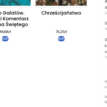
#
d
do Galatów.
Chrześcijaństwo
3
ki Komentarz
S
ma Świętego
4
44,68
zł
76,25
zł
KUP
KUP
S
k
s
3
W
n
I
k