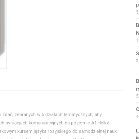
p
5
B
1
S
3
B
m
5
O
i zdań, zebranych w 5 działach tematycznych, aby
4
 sytuacjach komunikacyjnych na poziomie A1.Hello!
L
razkowym kursem języka rosyjskiego do samodzielnej nauki
N