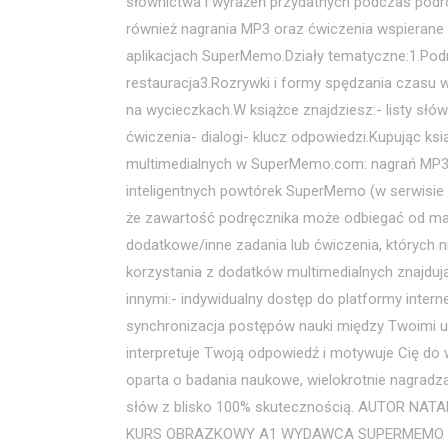
słownictwa i wyrażeń przydatnych podczas podró
również nagrania MP3 oraz ćwiczenia wspierane o
aplikacjach SuperMemo.Działy tematyczne:1.Podr
restauracja3.Rozrywki i formy spędzania czasu w
na wycieczkach.W książce znajdziesz:- listy sł
ćwiczenia- dialogi- klucz odpowiedzi.Kupując ks
multimedialnych w SuperMemo.com: nagrań MP3 
inteligentnych powtórek SuperMemo (w serwisie
że zawartość podręcznika może odbiegać od ma
dodatkowe/inne zadania lub ćwiczenia, których
korzystania z dodatków multimedialnych znajdu
innymi:- indywidualny dostęp do platformy interneto
synchronizacja postępów nauki między Twoimi 
interpretuje Twoją odpowiedź i motywuje Cię d
oparta o badania naukowe, wielokrotnie nagra
słów z blisko 100% skutecznością. AUTOR NA
KURS OBRAZKOWY A1 WYDAWCA SUPERMEMO W