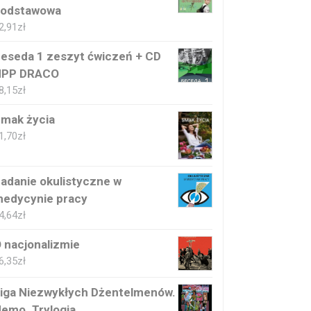
odstawowa
2,91
zł
eseda 1 zeszyt ćwiczeń + CD
NPP DRACO
8,15
zł
mak życia
1,70
zł
adanie okulistyczne w
edycynie pracy
4,64
zł
 nacjonalizmie
6,35
zł
iga Niezwykłych Dżentelmenów.
emo. Trylogia