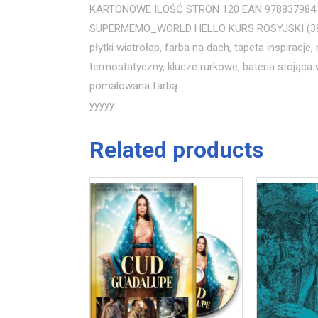
KARTONOWE ILOŚĆ STRON 120 EAN 97883798414
SUPERMEMO_WORLD HELLO KURS ROSYJSKI (3
płytki wiatrołap, farba na dach, tapeta inspiracje
termostatyczny, klucze rurkowe, bateria stojąca
pomalowana farbą
yyyyy
Related products