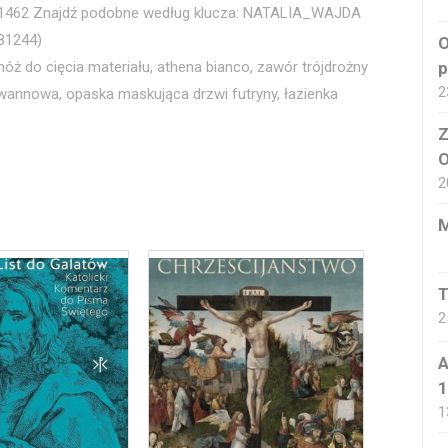
62 Znajdź podobne według klucza: NATALIA_WAJDA
81244)
O
, nóż do cięcia materiału, athena bianco, zawór trójdrożny
p
2
 wannowa, opaska maskująca drzwi futryny, łazienka
Z
O
2
M
T
2
A
1
1