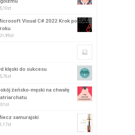
goizmu
5,10
zł
icrosoft Visual C# 2022 Krok po
roku
01,99
zł
d klęski do sukcesu
5,76
zł
okój żeńsko-męski na chwałę
atriarchatu
,01
zł
iecz samurajski
1,17
zł