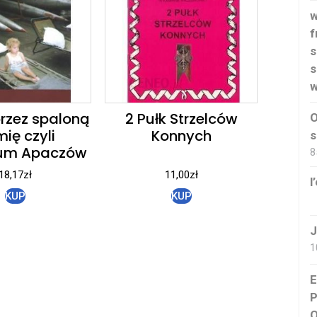
w
f
s
s
w
rzez spaloną
2 Pułk Strzelców
O
mię czyli
Konnych
s
ium Apaczów
8
18,17
zł
11,00
zł
l
KUP
KUP
J
1
E
P
O