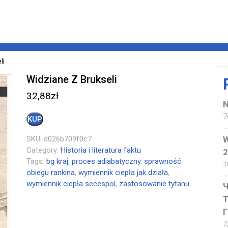
li
Widziane Z Brukseli
32,88
zł
N
7
KUP
SKU:
d026b709f0c7
W
Category:
Historia i literatura faktu
2
Tags:
bg kraj
,
proces adiabatyczny
,
sprawność
1
obiegu rankina
,
wymiennik ciepła jak działa
,
wymiennik ciepła secespol
,
zastosowanie tytanu
Т
Г
7