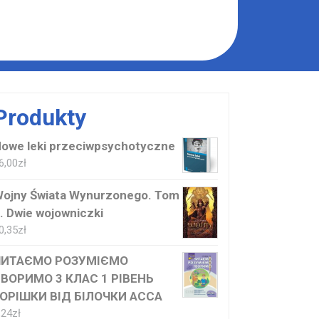
Produkty
owe leki przeciwpsychotyczne
6,00
zł
ojny Świata Wynurzonego. Tom
. Dwie wojowniczki
0,35
zł
ЧИТАЄМО РОЗУМІЄМО
ВОРИМО 3 КЛАС 1 РІВЕНЬ
ОРІШКИ ВІД БІЛОЧКИ ACCA
,24
zł