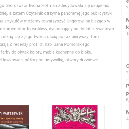
e
 jego twórczości. Iwona Hofman zdecydowała się uzupełnić
2
iej, a zatem Czytelnik otrzyma panoramę jego publicystyki
M
nemu artykułów możemy towarzyszyć Ungerowi na bieżąco w
k
że komentator to wnikliwy, dysponujący na dodatek świetnym
1
zy zetkną się z jego twórczością po raz pierwszy. Tom
azją.Z recenzji prof. dr. hab. Jana Pomorskiego
arby do płytek kolory, meble kuchenne do bloku,
el ławkowiec, półka pod umywalkę, otwory drzwiowe
O
2
P
p
8
M
4