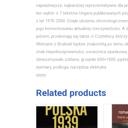
najważniejsze, najbardziej reprezentatywne dla
ten wybór o 7 tekstów Ungera publikowanych późn
z lat 1970-2000. Dzięki ułożeniu chronologicz
jego komentowaniu aktualnej rzeczywistości. A 
piórem, przekonają się także ci Czytelnicy, któr
Widziane z Brukseli będzie znakomitą po temu ok
znak niepełnosprawności, oscieznica opaskowa, f
zlewozmywaki szklane, grzejniki 600×1000, pędz
wymiary, podloga, narzędzia elektryka
yyyyy
Related products