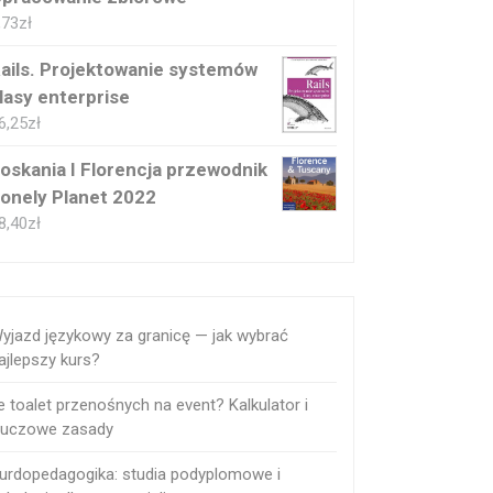
,73
zł
ails. Projektowanie systemów
lasy enterprise
6,25
zł
oskania I Florencja przewodnik
onely Planet 2022
8,40
zł
yjazd językowy za granicę — jak wybrać
ajlepszy kurs?
le toalet przenośnych na event? Kalkulator i
luczowe zasady
urdopedagogika: studia podyplomowe i