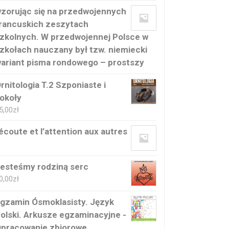
zorując się na przedwojennych
rancuskich zeszytach
zkolnych. W przedwojennej Polsce w
zkołach nauczany był tzw. niemiecki
ariant pisma rondowego – prostszy
rnitologia T.2 Szponiaste i
okoły
5,00
zł
’écoute et l’attention aux autres
esteśmy rodziną serc
0,00
zł
gzamin Ósmoklasisty. Język
olski. Arkusze egzaminacyjne -
pracowanie zbiorowe