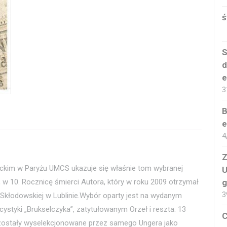
ś
S
d
e
3
B
e
4
Z
ackim w Paryżu UMCS ukazuje się właśnie tom wybranej
U
g
, w 10. Rocznicę śmierci Autora, który w roku 2009 otrzymał
3
-Skłodowskiej w Lublinie.Wybór oparty jest na wydanym
icystyki „Brukselczyka”, zatytułowanym Orzeł i reszta. 13
C
– zostały wyselekcjonowane przez samego Ungera jako