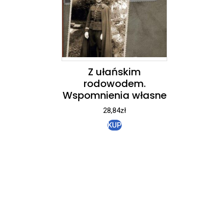
Z ułańskim
rodowodem.
Wspomnienia własne
28,84
zł
KUP