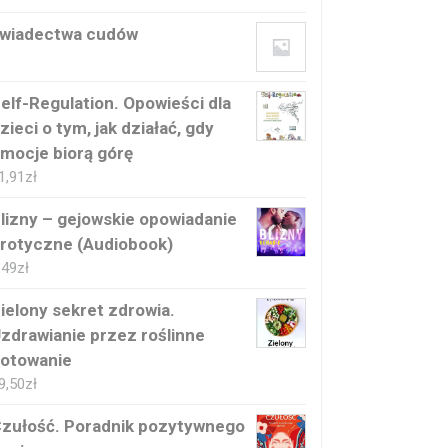
wiadectwa cudów
elf-Regulation. Opowieści dla
zieci o tym, jak działać, gdy
mocje biorą górę
1,91
zł
lizny – gejowskie opowiadanie
rotyczne (Audiobook)
,49
zł
ielony sekret zdrowia.
zdrawianie przez roślinne
otowanie
9,50
zł
zułość. Poradnik pozytywnego