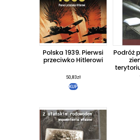
Polska 1939. Pierwsi
Podróż p
przeciwko Hitlerowi
zie
terytor
50,83
zł
KUP