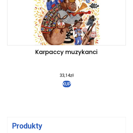
Karpaccy muzykanci
33,14
zł
KUP
Produkty