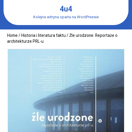
Skip
4u4
to
content
Kolejna witryna oparta na WordPressie
Home
/
Historia i literatura faktu
/ Źle urodzone. Reportaże o
architekturze PRL-u