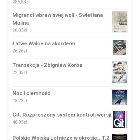
285,88
zł
Migranci wbrew swej woli - Swietłana
Mulina
20,05
zł
Łatwe Walce na akordeon
26,26
zł
Transakcja - Zbigniew Korba
22,43
zł
Noc i ciemność
18,22
zł
Git. Rozproszony system kontroli wersji
40,95
zł
Polskie Wojska Lotnicze w okresie...T.2