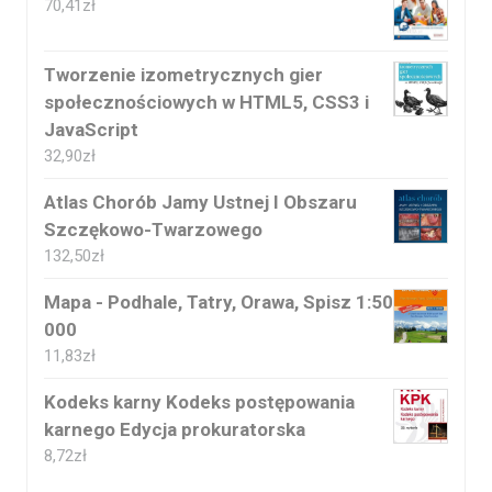
70,41
zł
Tworzenie izometrycznych gier
społecznościowych w HTML5, CSS3 i
JavaScript
32,90
zł
Atlas Chorób Jamy Ustnej I Obszaru
Szczękowo-Twarzowego
132,50
zł
Mapa - Podhale, Tatry, Orawa, Spisz 1:50
000
11,83
zł
Kodeks karny Kodeks postępowania
karnego Edycja prokuratorska
8,72
zł