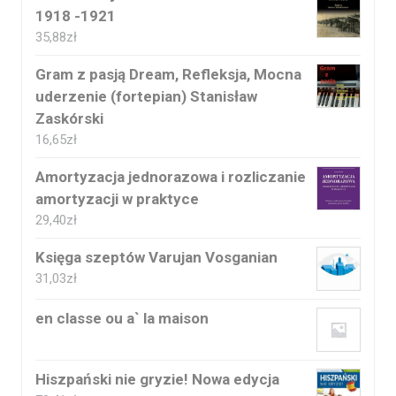
1918 -1921
35,88
zł
Gram z pasją Dream, Refleksja, Mocna
uderzenie (fortepian) Stanisław
Zaskórski
16,65
zł
Amortyzacja jednorazowa i rozliczanie
amortyzacji w praktyce
29,40
zł
Księga szeptów Varujan Vosganian
31,03
zł
en classe ou a` la maison
Hiszpański nie gryzie! Nowa edycja