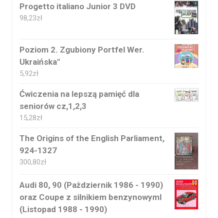
Progetto italiano Junior 3 DVD
98,23
zł
Poziom 2. Zgubiony Portfel Wer.
Ukraińska"
5,92
zł
Ćwiczenia na lepszą pamięć dla
seniorów cz,1,2,3
15,28
zł
The Origins of the English Parliament,
924-1327
300,80
zł
Audi 80, 90 (Pażdziernik 1986 - 1990)
oraz Coupe z silnikiem benzynowyml
(Listopad 1988 - 1990)