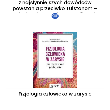
z najsłynniejszych dowódców
powstania przeciwko Tuistanom –
zginął podczas szturmu na Brzask.
KUP
Zakrawa to na ironię losu
Fizjologia człowieka w zarysie