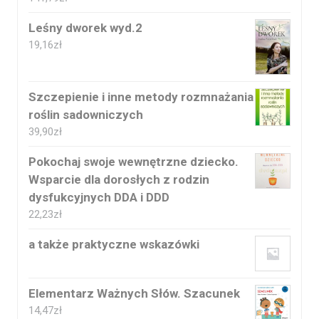
Leśny dworek wyd.2
19,16
zł
Szczepienie i inne metody rozmnażania
roślin sadowniczych
39,90
zł
Pokochaj swoje wewnętrzne dziecko.
Wsparcie dla dorosłych z rodzin
dysfukcyjnych DDA i DDD
22,23
zł
a także praktyczne wskazówki
Elementarz Ważnych Słów. Szacunek
14,47
zł