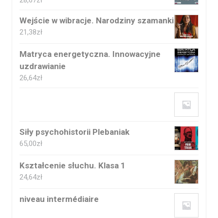
28,67
zł
Wejście w wibracje. Narodziny szamanki
21,38
zł
Matryca energetyczna. Innowacyjne
uzdrawianie
26,64
zł
Siły psychohistorii Plebaniak
65,00
zł
Kształcenie słuchu. Klasa 1
24,64
zł
niveau intermédiaire