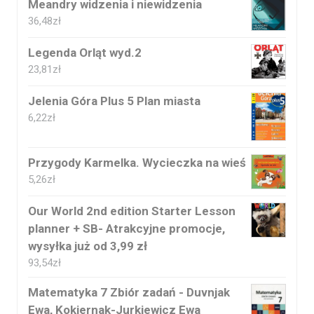
Meandry widzenia i niewidzenia
36,48
zł
Legenda Orląt wyd.2
23,81
zł
Jelenia Góra Plus 5 Plan miasta
6,22
zł
Przygody Karmelka. Wycieczka na wieś
5,26
zł
Our World 2nd edition Starter Lesson
planner + SB- Atrakcyjne promocje,
wysyłka już od 3,99 zł
93,54
zł
Matematyka 7 Zbiór zadań - Duvnjak
Ewa, Kokiernak-Jurkiewicz Ewa