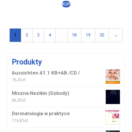
KUP
1
2
3
4
…
18
19
20
→
Produkty
Aussichten A1.1 KB+AB /CD /
76,41
zł
Miszna Nezikin (Szkody)
66,36
zł
Dermatologia w praktyce
116,85
zł