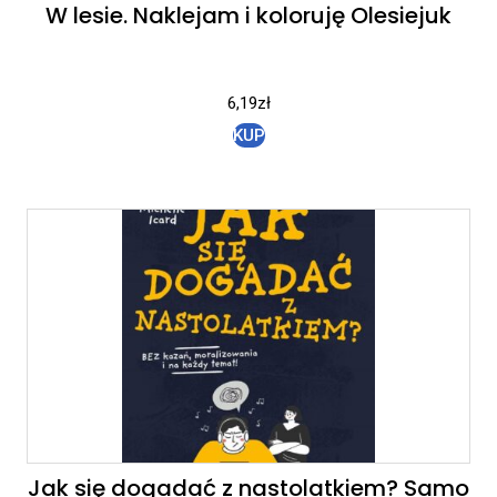
W lesie. Naklejam i koloruję Olesiejuk
6,19
zł
KUP
Jak się dogadać z nastolatkiem? Samo