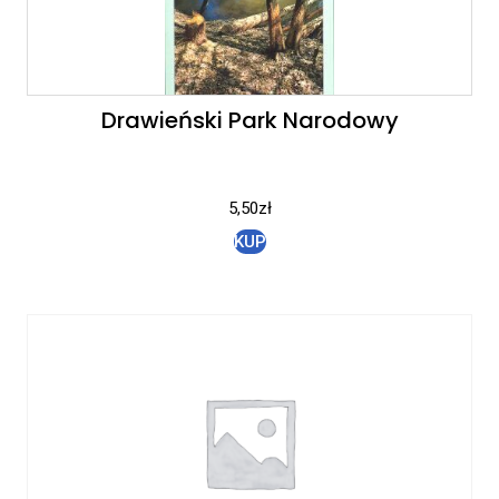
Drawieński Park Narodowy
5,50
zł
KUP