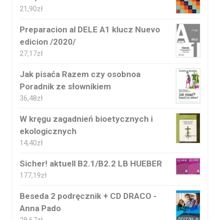
21,90
zł
Preparacion al DELE A1 klucz Nuevo
edicion /2020/
27,17
zł
Jak pisaća Razem czy osobnoa
Poradnik ze słownikiem
36,48
zł
W kręgu zagadnień bioetycznych i
ekologicznych
14,40
zł
Sicher! aktuell B2.1/B2.2 LB HUEBER
177,19
zł
Beseda 2 podręcznik + CD DRACO -
Anna Pado