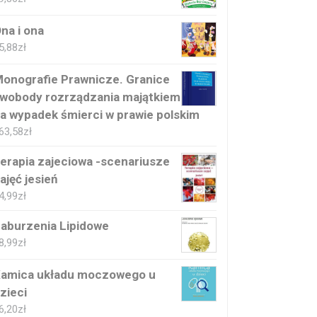
na i ona
5,88
zł
onografie Prawnicze. Granice
wobody rozrządzania majątkiem
a wypadek śmierci w prawie polskim
63,58
zł
erapia zajeciowa -scenariusze
ajęć jesień
4,99
zł
aburzenia Lipidowe
8,99
zł
amica układu moczowego u
zieci
6,20
zł