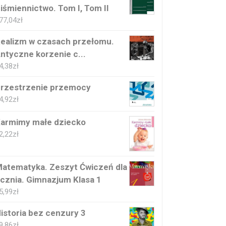
iśmiennictwo. Tom I, Tom II
77,04
zł
ealizm w czasach przełomu.
ntyczne korzenie c...
4,38
zł
rzestrzenie przemocy
4,92
zł
armimy małe dziecko
2,22
zł
atematyka. Zeszyt Ćwiczeń dla
cznia. Gimnazjum Klasa 1
5,99
zł
istoria bez cenzury 3
9,86
zł