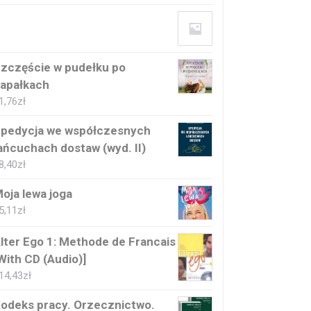
zczęście w pudełku po
apałkach
1,76
zł
pedycja we współczesnych
ańcuchach dostaw (wyd. II)
8,40
zł
oja lewa joga
5,11
zł
lter Ego 1: Methode de Francais
With CD (Audio)]
14,43
zł
odeks pracy. Orzecznictwo.