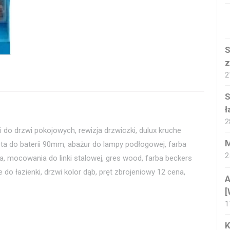
S
z
2
S
ł
2
i do drzwi pokojowych, rewizja drzwiczki, dulux kruche
M
eta do baterii 90mm, abażur do lampy podłogowej, farba
2
a, mocowania do linki stalowej, gres wood, farba beckers
e do łazienki, drzwi kolor dąb, pręt zbrojeniowy 12 cena,
A
[
1
K