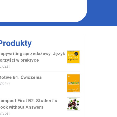
Produkty
opywriting sprzedażowy. Język
orzyści w praktyce
0,62
zł
otive B1. Ćwiczenia
7,04
zł
ompact First B2. Student`s
ook without Answers
7,35
zł