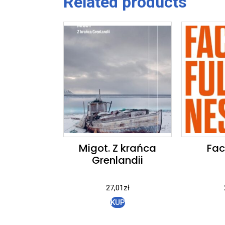
Related products
Migot. Z krańca
Fac
Grenlandii
27,01
zł
KUP