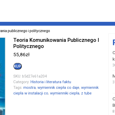
ania publicznego i politycznego
Teoria Komunikowania Publicznego I
Politycznego
C
55,86
zł
k
3
KUP
M
SKU:
b5d27e61a204
Category:
Historia i literatura faktu
3
Tags:
mostra
,
wymiennik ciepła co daje
,
wymiennik
ciepła w instalacji co
,
wymienniki ciepła
,
z tube
C
B
8