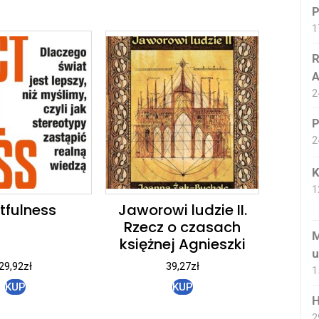
P
1
R
A
2
P
2
K
1
tfulness
Jaworowi ludzie II.
Rzecz o czasach
M
księżnej Agnieszki
u
29,92
zł
39,27
zł
1
KUP
KUP
H
2