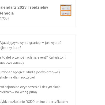
alendarz 2023 Trójdzielny
enecja
2,72
zł
yjazd językowy za granicę — jak wybrać
ajlepszy kurs?
le toalet przenośnych na event? Kalkulator i
luczowe zasady
urdopedagogika: studia podyplomowe i
zkolenia dla nauczycieli
rofesjonalne czyszczenie i dezynfekcja
biorników na wodę pitną
zybkie szkolenie RODO online z certyfikatem