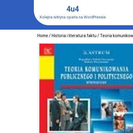
Skip
4u4
to
content
Kolejna witryna oparta na WordPressie
Home
/
Historia i literatura faktu
/ Teoria komunikow