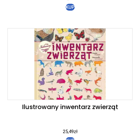
KUP
Ilustrowany inwentarz zwierząt
25,49
zł