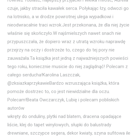
również Tobiasz, najlepszy przyjaciel i wielka miłość, Aurelia
czuje, jakby straciła kawałek serca. Połykając łzy, odwozi go
na lotnisko, a w drodze powrotnej ulega wypadkowi i
nieodwracalnie traci wzrok.Jest przekonana, że dla niej życie
właśnie się skończyło.W najśmielszych nawet snach nie
przypuszczała, że dopiero wraz z utratą wzroku naprawdę
przejrzy na oczy i dostrzeże to, czego do tej pory nie
zauważała.Ta książka jest jedną z najważniejszych powieści
tego roku, koniecznie musicie do niej zaglądnąć! Polecam z
całego serducha!Karolina Laszczak,
@zksiazkaprzykawieBardzo wzruszająca książka, która
pomoże dostrzec to, co jest niewidzialne dla oczu.
Polecam!Beata Owczarczyk, Lubię i polecam pobliskich
autorów
wkręty do onduliny, plytki nad blatem, dracena opadające
liście, klej do tapet winylowych, słupki do balustrady
drewniane, szczypce segera, dekor kwiaty, szyna sufitowa ile