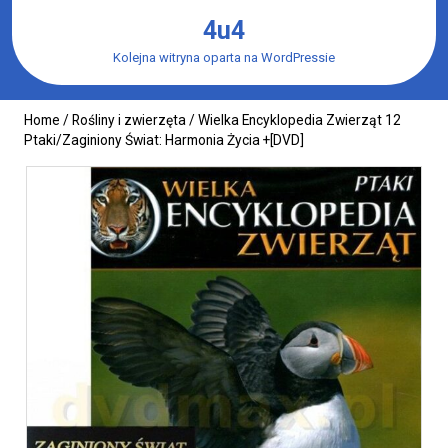
Skip
4u4
to
content
Kolejna witryna oparta na WordPressie
Home
/
Rośliny i zwierzęta
/ Wielka Encyklopedia Zwierząt 12
Ptaki/Zaginiony Świat: Harmonia Życia +[DVD]