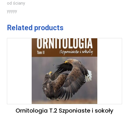
od ściany
yyyyy
Related products
Ornitologia T.2 Szponiaste i sokoły