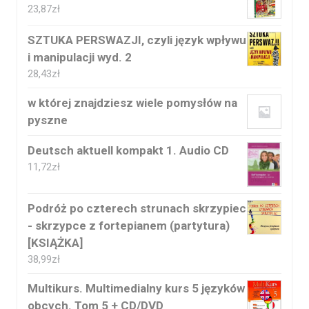
23,87
zł
SZTUKA PERSWAZJI, czyli język wpływu
i manipulacji wyd. 2
28,43
zł
w której znajdziesz wiele pomysłów na
pyszne
Deutsch aktuell kompakt 1. Audio CD
11,72
zł
Podróż po czterech strunach skrzypiec
- skrzypce z fortepianem (partytura)
[KSIĄŻKA]
38,99
zł
Multikurs. Multimedialny kurs 5 języków
obcych. Tom 5 + CD/DVD