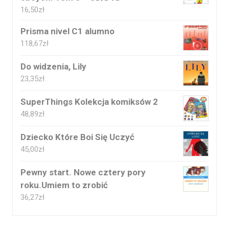
16,50
zł
Prisma nivel C1 alumno
118,67
zł
Do widzenia, Lily
23,35
zł
SuperThings Kolekcja komiksów 2
48,89
zł
Dziecko Które Boi Się Uczyć
45,00
zł
Pewny start. Nowe cztery pory
roku.Umiem to zrobić
36,27
zł