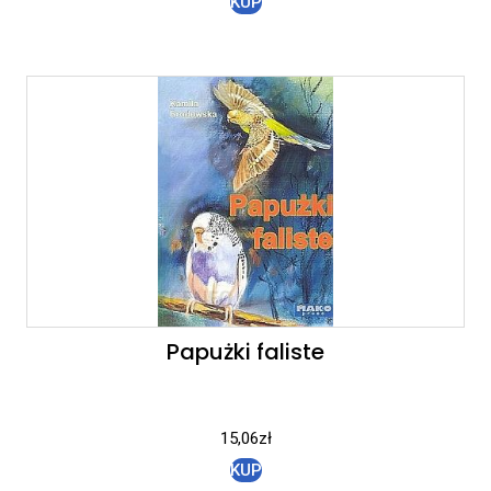
KUP
Papużki faliste
15,06
zł
KUP