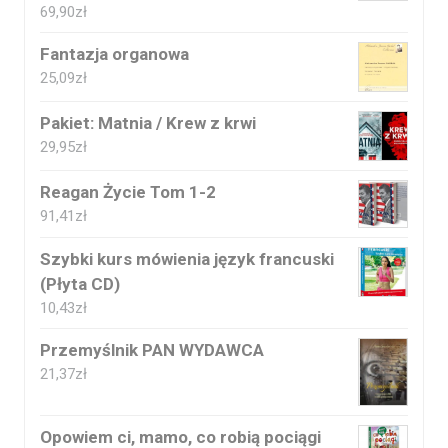
69,90
zł
Fantazja organowa
25,09
zł
Pakiet: Matnia / Krew z krwi
29,95
zł
Reagan Życie Tom 1-2
91,41
zł
Szybki kurs mówienia język francuski
(Płyta CD)
10,43
zł
Przemyślnik PAN WYDAWCA
21,37
zł
Opowiem ci, mamo, co robią pociągi