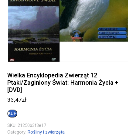
Wielka Encyklopedia Zwierząt 12
Ptaki/Zaginiony Świat: Harmonia Życia +
[DVD]
33,47
zł
KUP
SKU:
21250b3f3e17
Category:
Rośliny i zwierzęta