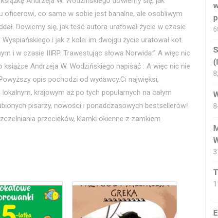
 książkę Andrzeja W. Wodzińskiego dowiemy się, jak
w
u oficerowi, co same w sobie jest banalne, ale osobliwym
p
dał. Dowiemy się, jak teść autora uratował życie w czasie
6
. Wyspiańskiego i jak z kolei im dwojgu życie uratował kot.
S
nym i w czasie IIIRP. Trawestując słowa Norwida:” A więc nic
(
o książce Andrzeja W. Wodzińskiego napisać : A więc nic nie
8
.Powyższy opis pochodzi od wydawcy.Ci najwięksi,
ęgu lokalnym, krajowym aż po tych popularnych na całym
W
ulubionych pisarzy, nowości i ponadczasowych bestsellerów!
8
zczelniania przecieków, klamki okienne z zamkiem
M
W
3
T
1
E