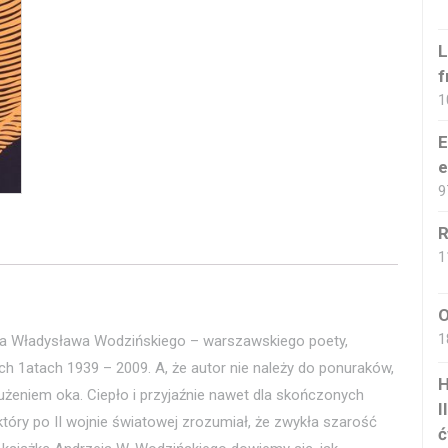
L
f
1
E
e
9
R
1
O
1
eja Władysława Wodzińskiego – warszawskiego poety,
ach 1atach 1939 – 2009. A, że autor nie należy do ponuraków,
H
żeniem oka. Ciepło i przyjaźnie nawet dla skończonych
I
który po II wojnie światowej zrozumiał, że zwykła szarość
ć