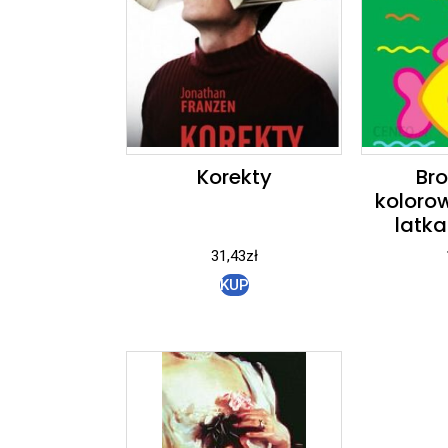
Korekty
Br
kolorow
latka
31,43
zł
KUP