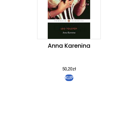
Anna Karenina
50,20
zł
KUP