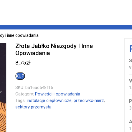
dy i inne opowiadania
Złote Jabłko Niezgody I Inne
Opowiadania
S
8,75
zł
9
KUP
W
SKU:
ba16ac548f16
1
Category:
Powieści i opowiadania
Tags:
instalacje ciepłownicze
,
przeciwkołnierz
,
P
sektory przemysłu
3
A
1