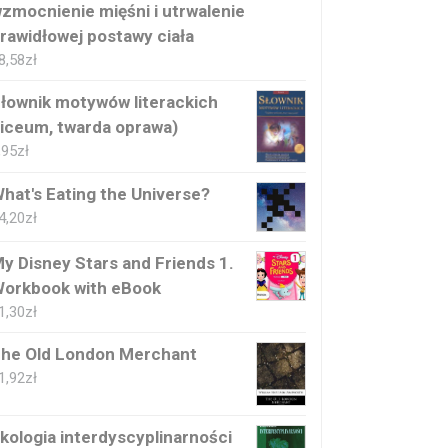
zmocnienie mięśni i utrwalenie
rawidłowej postawy ciała
8,58
zł
łownik motywów literackich
liceum, twarda oprawa)
,95
zł
hat's Eating the Universe?
4,20
zł
y Disney Stars and Friends 1.
orkbook with eBook
1,30
zł
he Old London Merchant
1,92
zł
kologia interdyscyplinarności