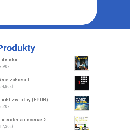
Produkty
plendor
9,90
zł
nie zakona 1
34,86
zł
unkt zwrotny (EPUB)
8,20
zł
prender a ensenar 2
17,30
zł