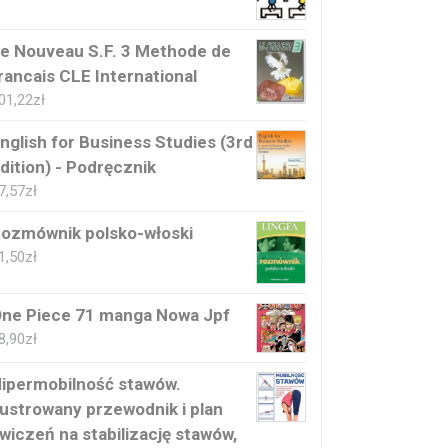
e Nouveau S.F. 3 Methode de
rancais CLE International
01,22
zł
nglish for Business Studies (3rd
dition) - Podręcznik
7,57
zł
ozmównik polsko-włoski
1,50
zł
ne Piece 71 manga Nowa Jpf
8,90
zł
ipermobilność stawów.
lustrowany przewodnik i plan
wiczeń na stabilizację stawów,