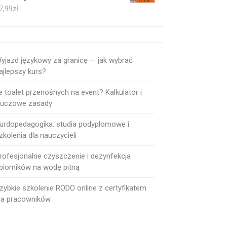
7,99
zł
yjazd językowy za granicę — jak wybrać
ajlepszy kurs?
le toalet przenośnych na event? Kalkulator i
luczowe zasady
urdopedagogika: studia podyplomowe i
zkolenia dla nauczycieli
rofesjonalne czyszczenie i dezynfekcja
biorników na wodę pitną
zybkie szkolenie RODO online z certyfikatem
la pracowników