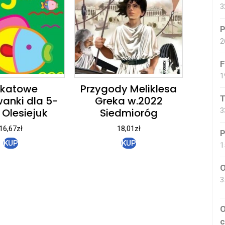
3
P
2
F
1
okatowe
Przygody Meliklesa
T
anki dla 5-
Greka w.2022
 Olesiejuk
Siedmioróg
3
16,67
zł
18,01
zł
P
KUP
KUP
1
O
3
O
c