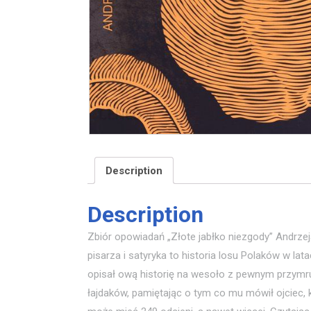
Description
Description
Zbiór opowiadań „Złote jabłko niezgody” Andrz
pisarza i satyryka to historia losu Polaków w lat
opisał ową historię na wesoło z pewnym przymru
łajdaków, pamiętając o tym co mu mówił ojciec, 