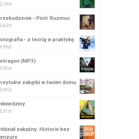
2,19
zł
rzebudzenie - Piotr Rozmus
6,63
zł
otografia - z teorią w praktykę.
9,99
zł
etragon (MP3)
3,92
zł
rzytulne zakątki w twoim domu
5,00
zł
dwiedziny
5,31
zł
ddział zakaźny. Historie bez
enzury