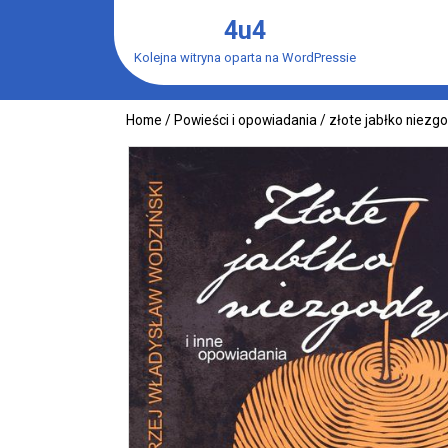
Skip
4u4
to
content
Kolejna witryna oparta na WordPressie
Home
/
Powieści i opowiadania
/ złote jabłko niezgo